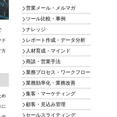
営業メール・メルマガ
ツール比較・事例
ナレッジ
で
レポート作成・データ分析
クテ
人材育成・マインド
す方
商談・営業手法
業務プロセス・ワークフロー
業務効率化・業務改善
集客・マーケティング
ため
顧客・見込み管理
スに
セールスライティング
トデ