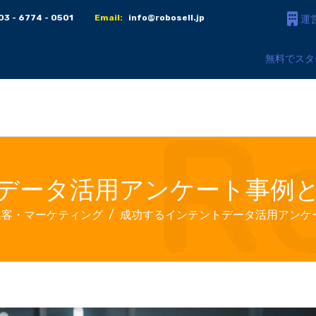
03 - 6774 - 0501
Email:
info@robosell.jp
運
無料でスタ
データ活用アンケート事例
集客・マーケティング
成功するインテントデータ活用アンケ